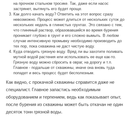
на прочном стальном тросике. Так, даже если насос
застрянет, вытянуть его будет проще.
Как долго качать воду? Ответить на этот вопрос сразу
невозможно. Процесс может длиться от нескольких суток до
нескольких недель в глинистых грунтах. Это связано с тем,
что глиняный раствор, образовавшийся во время бурения
проникает глубоко в грунт и его сложно вымыть. В любом
случае интенсивную промывку необходимо производить до
тех пор, пока скважина не даст чистую воду.
Куда отводить грязную воду. Вряд ли вы захотите поливать
мутной водой растения или использовать ее еще как-то.
Грязную воду можно сбросить в овраг, на дорогу и т.п.
Главное - подальше от скважины, иначе она вновь туда
попадет и весь процесс будет бесполезным.
Как видно, с прокачкой скважины справится даже не
специалист. Главное запастись необходимым
оборудованием и терпением, ведь как показывает опыт,
после бурения из скважины может быть откачан не один
десяток тонн грязной воды.