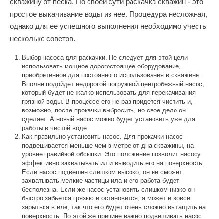
скважину от песка
. По своей сути раскачка скважин - это
простое выкачивание воды из нее. Процедура несложная,
однако для ее успешного выполнения необходимо учесть
несколько советов.
Выбор насоса для раскачки. Не следует для этой цели
использовать мощное дорогостоящее оборудование,
приобретенное для постоянного использования в скважине.
Вполне подойдет недорогой погружной центробежный насос,
который будет не жалко использовать для перекачивания
грязной воды. В процессе его не раз придется чистить и,
возможно, после прокачки выбросить, но свое дело он
сделает. А новый насос можно будет установить уже для
работы в чистой воде.
Как правильно установить насос. Для прокачки насос
подвешивается меньше чем в метре от дна скважины, на
уровне гравийной обсыпки. Это положение позволит насосу
эффективно захватывать ил и выводить его на поверхность.
Если насос подвешен слишком высоко, он не сможет
захватывать мелкие частицы ила и его работа будет
бесполезна. Если же насос установить слишком низко он
быстро забьется грязью и остановится, а может и вовсе
зарыться в иле, так что его будет очень сложно вытащить на
поверхность. По этой же причине важно подвешивать насос