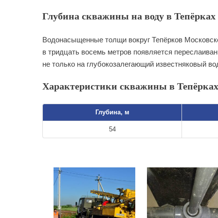
Глубина скважины на воду в Тепёрках 
Водонасыщенные толщи вокруг Тепёрков Московской
в тридцать восемь метров появляется переслаивани
не только на глубокозалегающий известняковый во
Характеристики скважины в Тепёрка
Глубина, м
54