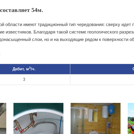
составляет 54м.
 области имеют традиционный тип чередования: сверху идет п
е известняков. Благодаря такой системе геологического разрез
донасыщенный слои, но и на выходящие рядом к поверхности о
х
3
Дебит, м
/ч.
3