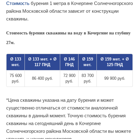
Стоимость
бурения 1 метра в Кочергине Солнечногорского
района Московской области зависит от конструкции
скважины.
Стоимость бурения скважины на воду в Кочергине на глубину
27м.
Ø 133
Ø 133 мет. + Ø
Ø 146
Ø 159
Ø 159 мет. + Ø
мет.
117 ПНД
ПНД
мет.
125 ПНД
75 600
72 900
83 700
86 400 руб.
99 900 руб.
руб.
руб.
руб.
*Цена скважины указана на дату бурения и может
существенно отличаться от стоимости аналогичной
скважины в данный момент. Точную стоимость бурения
скважины на сегодняшний день в Кочергине
Солнечногорского района Московской области вы можете
уточнить у наших менеджеров.