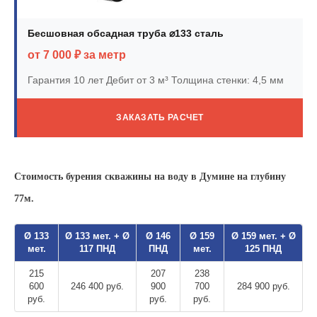
Бесшовная обсадная труба ⌀133 сталь
от 7 000 ₽ за метр
Гарантия 10 лет
Дебит от 3 м³
Толщина стенки: 4,5 мм
ЗАКАЗАТЬ РАСЧЕТ
Стоимость бурения скважины на воду в Думине на глубину
77м.
Ø 133
Ø 133 мет. + Ø
Ø 146
Ø 159
Ø 159 мет. + Ø
мет.
117 ПНД
ПНД
мет.
125 ПНД
215
207
238
600
246 400 руб.
900
700
284 900 руб.
руб.
руб.
руб.