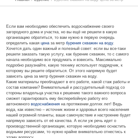
Если вам необходимо обеспечить водоснабжение своего
загородного дома и участка, но вы ещё не решили в какую
организацию обратиться, то вам нужно в первую очередь
определить какая
цена
за метр
бурения скважин на воду
.
Хочется дать один важный и полезный совет: если вы все-таки
решили заказать такую услугу, как бурение скважин, то с самого
начала необходимо все продумать и взвесить. Максимально
подробно разузнайте, какую технику использует подрядчик, к
которому вы решите обратиться. От этого напрямую будет
зависеть цена за метр бурения скважин на воду.
Какие материалы преобладают в его работе, какой стаж работы и
состав компании? Внимательный и рассудительный подход со
стороны владельца участка к решению такого важного вопроса
сможет гарантировать ему бесперебойную работу его
автономного
водоснабжения
на протяжении долгих лет! Ведь
вода, как известно – источник жизни и здоровья всего населения
нашей огромной планеты, ваше самочувствие и настроение будет
напрямую зависеть от её качества. А если уж речь идет о
производственной организации, которую необходимо оснастить
водными ресурсами, то нужно крайне внимательно отнестись к
этому вопросу.