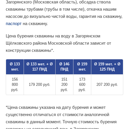
Загорянского (Московская область), обсадка ствола
скважины трубами (трубы в том числе), откачка нашим
насосом до визуально чистой воды, гарантия на скважину,
паспорт
на скважину.
Цена бурения скважины на воду в Загорянском
Щёлковского района Московской области зависит от
конструкции скважины*.
Ø 133
Ø 133 мет. + Ø
Ø 146
Ø 159
Ø 159 мет. + Ø
мет.
117 ПНД
ПНД
мет.
125 ПНД
156
151
173
800
179 200 руб.
200
600
207 200 руб.
руб.
руб.
руб.
*Цена скважины указана на дату бурения и может
существенно отличаться от стоимости аналогичной
скважины в данный момент. Точную стоимость бурения
скважины на сегодняшний день в Загорянском