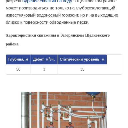
разреза
бурение скважин на воду
в Щёлковском районе
может производиться не только на глубокозалегающий
известняковый водоносный горизонт, но и на выходящие
близко к поверхности обводненные пески.
Характеристики скважины в Загорянском Щёлковского
района
3
Глубина, м
Дебет, м
/ч.
Статический уровень, м
56
3
35