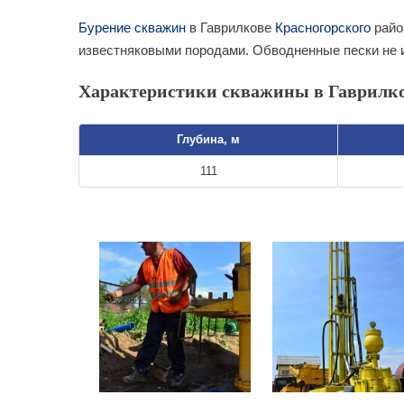
Бурение скважин
в Гаврилкове
Красногорского
райо
известняковыми породами. Обводненные пески не 
Характеристики скважины в Гаврилко
Глубина, м
111