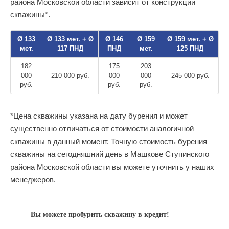
района Московской области зависит от конструкции
скважины*.
Ø 133
Ø 133 мет. + Ø
Ø 146
Ø 159
Ø 159 мет. + Ø
мет.
117 ПНД
ПНД
мет.
125 ПНД
182
175
203
000
210 000 руб.
000
000
245 000 руб.
руб.
руб.
руб.
*Цена скважины указана на дату бурения и может
существенно отличаться от стоимости аналогичной
скважины в данный момент. Точную стоимость бурения
скважины на сегодняшний день в Машкове Ступинского
района Московской области вы можете уточнить у наших
менеджеров.
Вы можете пробурить скважину в кредит!