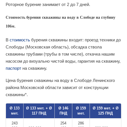
Роторное бурение занимает от 2 до 7 дней.
Стоимость бурения скважины на воду в Слободе на глубину
106м.
В
стоимость
бурения скважины входит: проезд техники до
Слободы (Московская область), обсадка ствола
скважины трубами (трубы в том числе), откачка нашим
насосом до визуально чистой воды, гарантия на скважину,
паспорт
на скважину.
Цена бурения скважины на воду в Слободе Ленинского
района Московской области зависит от конструкции
скважины*.
Ø 133
Ø 133 мет. + Ø
Ø 146
Ø 159
Ø 159 мет. + Ø
мет.
117 ПНД
ПНД
мет.
125 ПНД
243
254
286