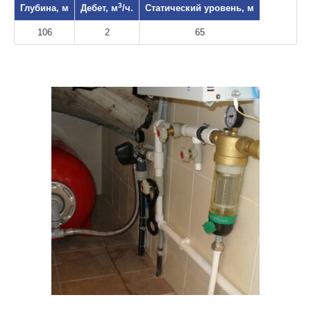
3
Глубина, м
Дебет, м
/ч.
Статический уровень, м
106
2
65