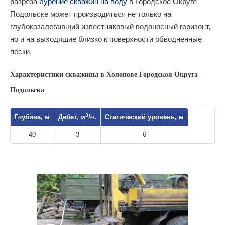
разреза
бурение скважин на воду
в Городское Округе
Подольске может производиться не только на
глубокозалегающий известняковый водоносный горизонт,
но и на выходящие близко к поверхности обводненные
пески.
Характеристики скважины в Холопове Городскоя Округа
Подольска
3
Глубина, м
Дебет, м
/ч.
Статический уровень, м
40
3
6