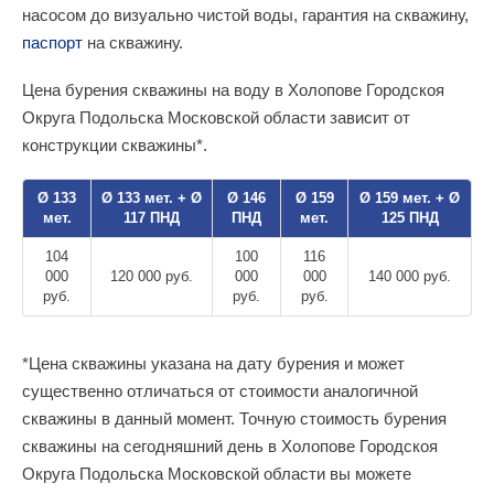
насосом до визуально чистой воды, гарантия на скважину,
паспорт
на скважину.
Цена бурения скважины на воду в Холопове Городскоя
Округа Подольска Московской области зависит от
конструкции скважины*.
Ø 133
Ø 133 мет. + Ø
Ø 146
Ø 159
Ø 159 мет. + Ø
мет.
117 ПНД
ПНД
мет.
125 ПНД
104
100
116
000
120 000 руб.
000
000
140 000 руб.
руб.
руб.
руб.
*Цена скважины указана на дату бурения и может
существенно отличаться от стоимости аналогичной
скважины в данный момент. Точную стоимость бурения
скважины на сегодняшний день в Холопове Городскоя
Округа Подольска Московской области вы можете