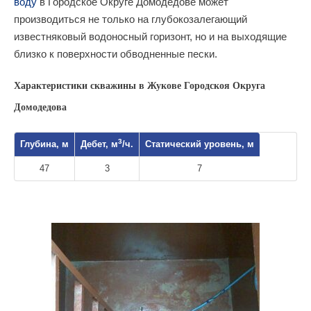
воду
в Городское Округе Домодедове может
производиться не только на глубокозалегающий
известняковый водоносный горизонт, но и на выходящие
близко к поверхности обводненные пески.
Характеристики скважины в Жукове Городскоя Округа
Домодедова
3
Глубина, м
Дебет, м
/ч.
Статический уровень, м
47
3
7