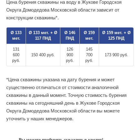
Цена бурения скважины на воду в Жукове Городскоя
Округа Домодедова Московской области зависит от
конструкции скважины*.
Ø 133
Ø 133 мет. + Ø
Ø 146
Ø 159
Ø 159 мет. + Ø
мет.
117 ПНД
ПНД
мет.
125 ПНД
131
126
145
600
150 400 руб.
900
700
173 900 руб.
руб.
руб.
руб.
*Цена скважины указана на дату бурения и может
существенно отличаться от стоимости аналогичной
скважины в данный момент. Точную стоимость бурения
скважины на сегодняшний день в Жукове Городскоя
Округа Домодедова Московской области вы можете
уточнить у наших менеджеров.
Вы можете пробурить скважину в кредит!