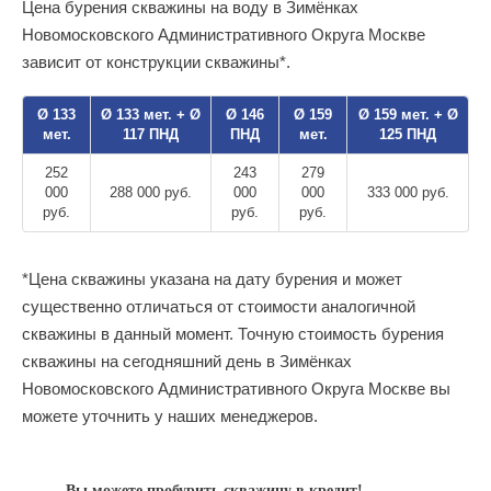
Цена бурения скважины на воду в Зимёнках
Новомосковского Административного Округа Москве
зависит от конструкции скважины*.
Ø 133
Ø 133 мет. + Ø
Ø 146
Ø 159
Ø 159 мет. + Ø
мет.
117 ПНД
ПНД
мет.
125 ПНД
252
243
279
000
288 000 руб.
000
000
333 000 руб.
руб.
руб.
руб.
*Цена скважины указана на дату бурения и может
существенно отличаться от стоимости аналогичной
скважины в данный момент. Точную стоимость бурения
скважины на сегодняшний день в Зимёнках
Новомосковского Административного Округа Москве вы
можете уточнить у наших менеджеров.
Вы можете пробурить скважину в кредит!