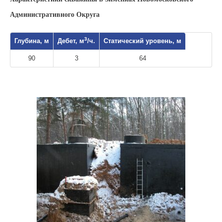
Административного Округа
3
Глубина, м
Дебет, м
/ч.
Статический уровень, м
90
3
64