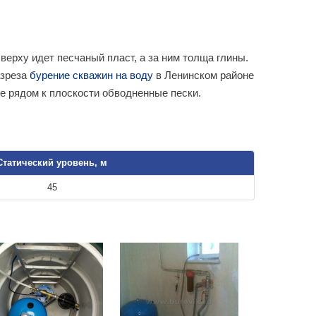
ерху идет песчаный пласт, а за ним толща глины.
азреза
бурение скважин на воду
в Ленинском районе
е рядом к плоскости обводненные пески.
Статический уровень, м
45