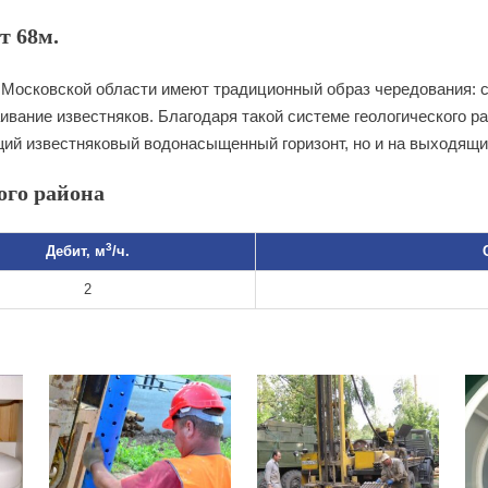
т 68м.
Московской области имеют традиционный образ чередования: св
ивание известняков. Благодаря такой системе геологического р
щий известняковый водонасыщенный горизонт, но и на выходящи
ого района
3
Дебит, м
/ч.
2