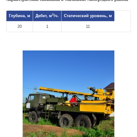
3
Глубина, м
Дебет, м
/ч.
Статический уровень, м
20
1
11