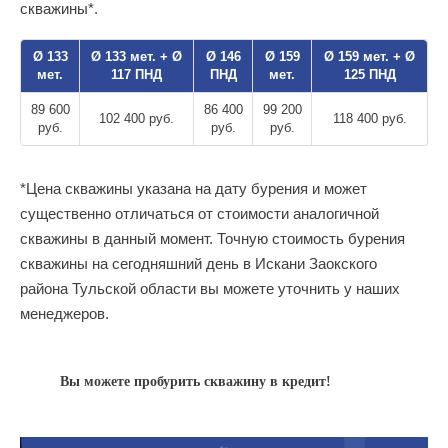
скважины*.
Ø 133
Ø 133 мет. + Ø
Ø 146
Ø 159
Ø 159 мет. + Ø
мет.
117 ПНД
ПНД
мет.
125 ПНД
89 600
86 400
99 200
102 400 руб.
118 400 руб.
руб.
руб.
руб.
*Цена скважины указана на дату бурения и может
существенно отличаться от стоимости аналогичной
скважины в данный момент. Точную стоимость бурения
скважины на сегодняшний день в Искани Заокского
района Тульской области вы можете уточнить у наших
менеджеров.
Вы можете пробурить скважину в кредит!