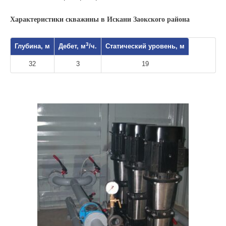
Характеристики скважины в Искани Заокского района
3
Глубина, м
Дебет, м
/ч.
Статический уровень, м
32
3
19