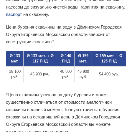
насосом до визуально чистой воды, гарантия на скважину,
паспорт
на скважину.
Цена бурения скважины на воду в Дёминском Городскоя
Округа Егорьевска Московской области зависит от
конструкции скважины*.
Ø 133
Ø 133 мет. + Ø
Ø 146
Ø 159
Ø 159 мет. + Ø
мет.
117 ПНД
ПНД
мет.
125 ПНД
39 100
40 800
45 900
45 900 руб.
54 400 руб.
руб.
руб.
руб.
*Цена скважины указана на дату бурения и может
существенно отличаться от стоимости аналогичной
скважины в данный момент. Точную стоимость бурения
скважины на сегодняшний день в Дёминском Городскоя
Округа Егорьевска Московской области вы можете
уточнить у наших менеджеров.