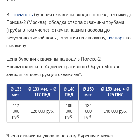
В
стоимость
бурения скважины входит: проезд техники до
Поиска-2 (Москва), обсадка ствола скважины трубами
(трубы в том числе), откачка нашим насосом до
визуально чистой воды, гарантия на скважину,
паспорт
на
скважину.
Цена бурения скважины на воду в Поиске-2
Новомосковского Административного Округа Москве
зависит от конструкции скважины*.
Ø 133
Ø 133 мет. + Ø
Ø 146
Ø 159
Ø 159 мет. + Ø
мет.
117 ПНД
ПНД
мет.
125 ПНД
112
108
124
000
128 000 руб.
000
000
148 000 руб.
руб.
руб.
руб.
*Цена скважины указана на дату бурения и может