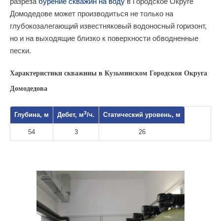
разреза
бурение скважин на воду
в Городское Округе
Домодедове может производиться не только на
глубокозалегающий известняковый водоносный горизонт,
но и на выходящие близко к поверхности обводненные
пески.
Характеристики скважины в Кузьминском Городскоя Округа
Домодедова
3
Глубина, м
Дебет, м
/ч.
Статический уровень, м
54
3
26