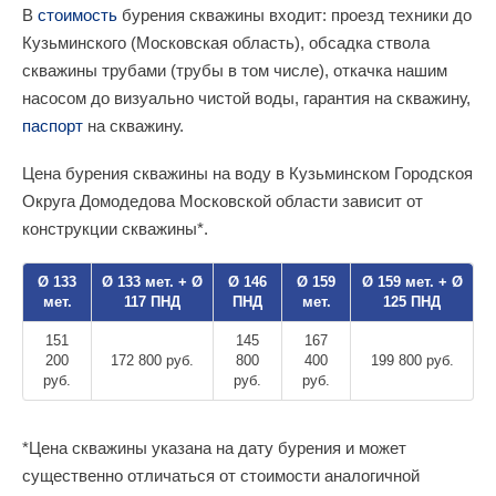
В
стоимость
бурения скважины входит: проезд техники до
Кузьминского (Московская область), обсадка ствола
скважины трубами (трубы в том числе), откачка нашим
насосом до визуально чистой воды, гарантия на скважину,
паспорт
на скважину.
Цена бурения скважины на воду в Кузьминском Городскоя
Округа Домодедова Московской области зависит от
конструкции скважины*.
Ø 133
Ø 133 мет. + Ø
Ø 146
Ø 159
Ø 159 мет. + Ø
мет.
117 ПНД
ПНД
мет.
125 ПНД
151
145
167
200
172 800 руб.
800
400
199 800 руб.
руб.
руб.
руб.
*Цена скважины указана на дату бурения и может
существенно отличаться от стоимости аналогичной