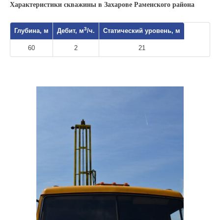
Характеристики скважины в Захарове Раменского района
3
Глубина, м
Дебит, м
/ч.
Статический уровень, м
60
2
21