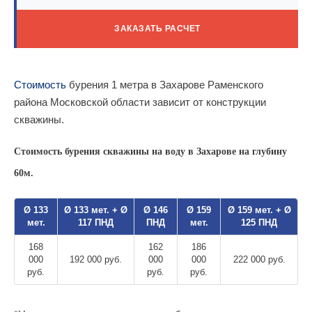
ЗАКАЗАТЬ РАСЧЕТ
Стоимость
бурения 1 метра в Захарове Раменского
района Московской области зависит от конструкции
скважины.
Стоимость бурения скважины на воду в Захарове на глубину
60м.
Ø 133
Ø 133 мет. + Ø
Ø 146
Ø 159
Ø 159 мет. + Ø
мет.
117 ПНД
ПНД
мет.
125 ПНД
168
162
186
000
192 000 руб.
000
000
222 000 руб.
руб.
руб.
руб.