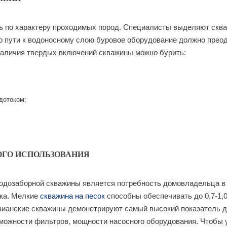
по характеру проходимых пород. Специалисты выделяют скважи
по пути к водоносному слою буровое оборудование должно прео
и наличия твердых включений скважины можно бурить:
дотоком;
ОГО ИСПОЛЬЗОВАНИЯ
одозаборной скважины является потребность домовладельца в
тка. Мелкие
скважина на песок
способны обеспечивать до 0,7-1,0
езианские скважины демонстрируют самый высокий показатель д
зможности фильтров, мощности насосного оборудования. Чтобы у