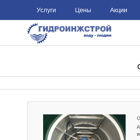
Услуги
Цены
Акции
О
д
в