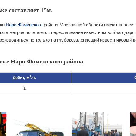
ке составляет 15м.
вки
Наро-Фоминского
района Московской области имеют классиче
дцать метров появляется переслаивание известняков. Благодаря
роизводиться не только на глубокозалегающий известняковый 
вке Наро-Фоминского района
3
Дебит, м
/ч.
1