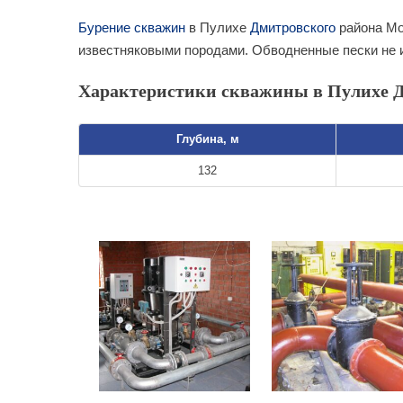
Бурение скважин
в Пулихе
Дмитровского
района Мо
известняковыми породами. Обводненные пески не 
Характеристики скважины в Пулихе Д
Глубина, м
132