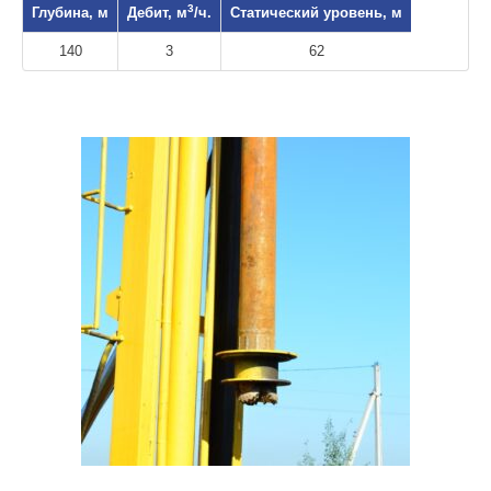
3
Глубина, м
Дебит, м
/ч.
Статический уровень, м
140
3
62