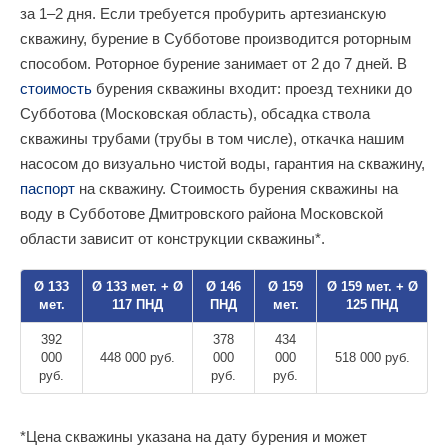
за 1–2 дня. Если требуется пробурить артезианскую
скважину, бурение в Субботове производится роторным
способом. Роторное бурение занимает от 2 до 7 дней. В
стоимость
бурения скважины входит: проезд техники до
Субботова (Московская область), обсадка ствола
скважины трубами (трубы в том числе), откачка нашим
насосом до визуально чистой воды, гарантия на скважину,
паспорт
на скважину. Стоимость бурения скважины на
воду в Субботове Дмитровского района Московской
области зависит от конструкции скважины*.
Ø 133
Ø 133 мет. + Ø
Ø 146
Ø 159
Ø 159 мет. + Ø
мет.
117 ПНД
ПНД
мет.
125 ПНД
392
378
434
000
448 000 руб.
000
000
518 000 руб.
руб.
руб.
руб.
*Цена скважины указана на дату бурения и может