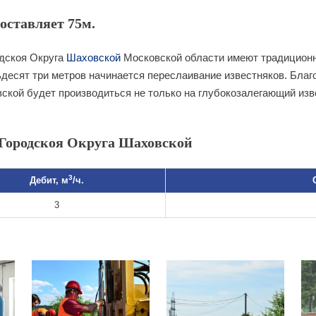
оставляет 75м.
дскоя Округа
Шаховской
Московской области имеют традиционн
ьдесят три метров начинается переслаивание известняков. Благ
ской будет производиться не только на глубокозалегающий изве
Городскоя Округа Шаховской
3
Дебит, м
/ч.
3