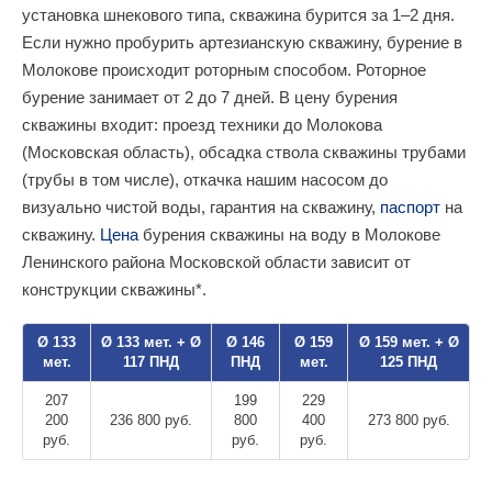
установка шнекового типа, скважина бурится за 1–2 дня.
Если нужно пробурить артезианскую скважину, бурение в
Молокове происходит роторным способом. Роторное
бурение занимает от 2 до 7 дней. В цену бурения
скважины входит: проезд техники до Молокова
(Московская область), обсадка ствола скважины трубами
(трубы в том числе), откачка нашим насосом до
визуально чистой воды, гарантия на скважину,
паспорт
на
скважину.
Цена
бурения скважины на воду в Молокове
Ленинского района Московской области зависит от
конструкции скважины*.
Ø 133
Ø 133 мет. + Ø
Ø 146
Ø 159
Ø 159 мет. + Ø
мет.
117 ПНД
ПНД
мет.
125 ПНД
207
199
229
200
236 800 руб.
800
400
273 800 руб.
руб.
руб.
руб.