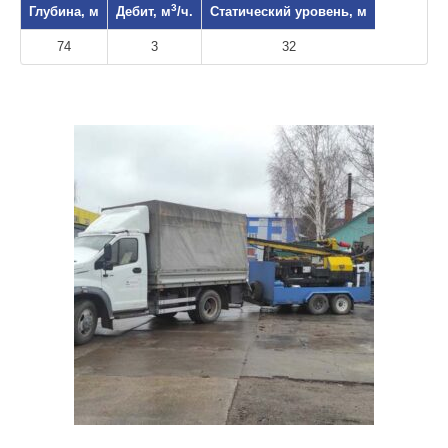
3
Глубина, м
Дебит, м
/ч.
Статический уровень, м
74
3
32