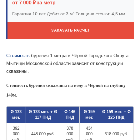
от 7 000 ₽ за метр
Гарантия 10 лет
Дебит от 3 м³
Толщина стенки: 4,5 мм
ЗАКАЗАТЬ РАСЧЕТ
Стоимость
бурения 1 метра в Чёрной Городского Округа
Мытищи Московской области зависит от конструкции
скважины.
Стоимость бурения скважины на воду в Чёрной на глубину
140м.
Ø 133
Ø 133 мет. + Ø
Ø 146
Ø 159
Ø 159 мет. + Ø
мет.
117 ПНД
ПНД
мет.
125 ПНД
392
378
434
000
448 000 руб.
000
000
518 000 руб.
руб.
руб.
руб.