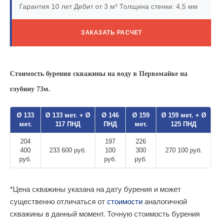
Гарантия 10 лет
Дебит от 3 м³
Толщина стенки: 4,5 мм
ЗАКАЗАТЬ РАСЧЕТ
Стоимость бурения скважины на воду в Первомайке на
глубину 73м.
Ø 133
Ø 133 мет. + Ø
Ø 146
Ø 159
Ø 159 мет. + Ø
мет.
117 ПНД
ПНД
мет.
125 ПНД
204
197
226
400
233 600 руб.
100
300
270 100 руб.
руб.
руб.
руб.
*Цена скважины указана на дату бурения и может
существенно отличаться от
стоимости
аналогичной
скважины в данный момент. Точную стоимость бурения