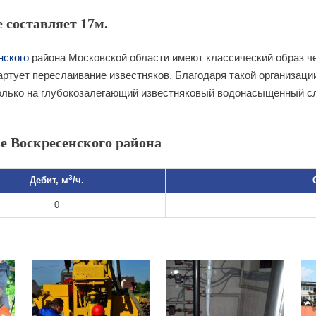
 составляет 17м.
нского
района Московской области имеют классический образ че
артует переслаивание известняков. Благодаря такой организации
олько на глубокозалегающий известняковый водонасыщенный сл
е Воскресенского района
3
Дебит, м
/ч.
0