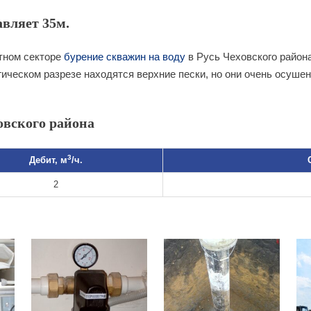
авляет 35м.
тном секторе
бурение скважин на воду
в Русь Чеховского район
гическом разрезе находятся верхние пески, но они очень осуше
овского района
3
Дебит, м
/ч.
2