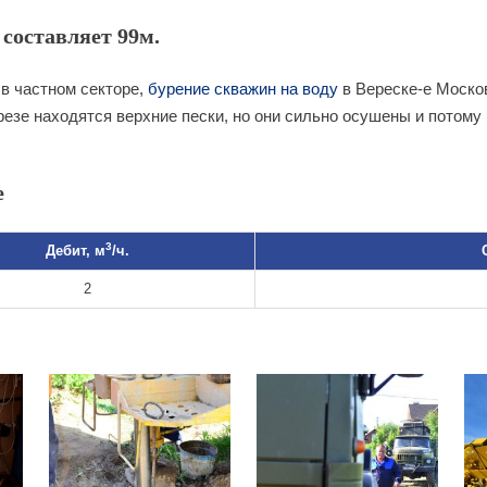
 составляет 99м.
в частном секторе,
бурение скважин на воду
в Вереске-е Москов
резе находятся верхние пески, но они сильно осушены и потому
е
3
Дебит, м
/ч.
2