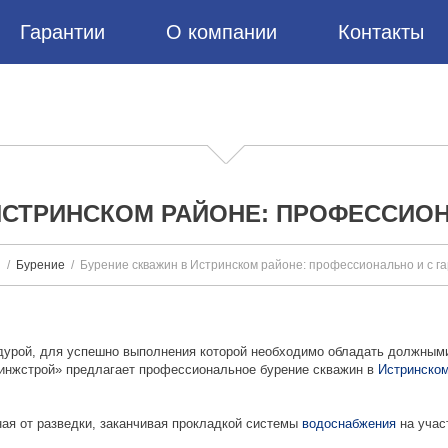
Гарантии
О компании
Контакты
ИСТРИНСКОМ РАЙОНЕ: ПРОФЕССИОН
я
Бурение
Бурение скважин в Истринском районе: профессионально и с г
дурой, для успешно выполнения которой необходимо обладать должными
оинжстрой» предлагает профессиональное бурение скважин в
Истринско
ная от разведки, заканчивая прокладкой системы
водоснабжения
на учас