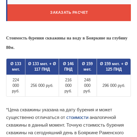
ЗАКАЗАТЬ РАСЧЕТ
Стоимость бурения скважины на воду в Бояркине на глубину
80м.
Ø 133
Ø 133 мет. + Ø
Ø 146
Ø 159
Ø 159 мет. + Ø
мет.
117 ПНД
ПНД
мет.
125 ПНД
224
216
248
000
256 000 руб.
000
000
296 000 руб.
руб.
руб.
руб.
*Цена скважины указана на дату бурения и может
существенно отличаться от
стоимости
аналогичной
скважины в данный момент. Точную стоимость бурения
скважины на сегодняшний день в Бояркине Раменского