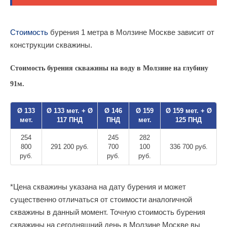
Стоимость
бурения 1 метра в Молзине Москве зависит от
конструкции скважины.
Стоимость бурения скважины на воду в Молзине на глубину
91м.
Ø 133
Ø 133 мет. + Ø
Ø 146
Ø 159
Ø 159 мет. + Ø
мет.
117 ПНД
ПНД
мет.
125 ПНД
254
245
282
800
291 200 руб.
700
100
336 700 руб.
руб.
руб.
руб.
*Цена скважины указана на дату бурения и может
существенно отличаться от стоимости аналогичной
скважины в данный момент. Точную стоимость бурения
скважины на сегодняшний день в Молзине Москве вы