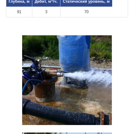
3
Глубина, м
Дебит, м
/ч.
Статический уровень, м
91
3
70