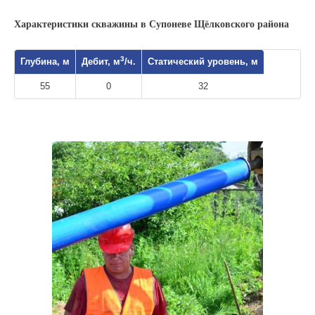
Характеристики скважины в Супоневе Щёлковского района
3
Глубина, м
Дебит, м
/ч.
Статический уровень, м
55
0
32