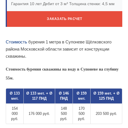
Гарантия 10 лет
Дебит от 3 м³
Толщина стенки: 4,5 мм
ЗАКАЗАТЬ РАСЧЕТ
Стоимость
бурения 1 метра в Супоневе Щёлковского
района Московской области зависит от конструкции
скважины.
Стоимость бурения скважины на воду в Супоневе на глубину
55м.
Ø 133
Ø 133 мет. + Ø
Ø 146
Ø 159
Ø 159 мет. + Ø
мет.
117 ПНД
ПНД
мет.
125 ПНД
154
148
170
000
176 000 руб.
500
500
203 500 руб.
руб.
руб.
руб.