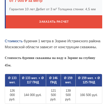
от 7 000 ₽ за метр
Гарантия 10 лет
Дебит от 3 м³
Толщина стенки: 4,5 мм
ЗАКАЗАТЬ РАСЧЕТ
Стоимость
бурения 1 метра в Зорине Истринского района
Московской области зависит от конструкции скважины.
Стоимость бурения скважины на воду в Зорине на глубину
45м.
Ø 133
Ø 133 мет. + Ø
Ø 146
Ø 159
Ø 159 мет. + Ø
мет.
117 ПНД
ПНД
мет.
125 ПНД
126
121
139
000
144 000 руб.
500
500
166 500 руб.
руб.
руб.
руб.