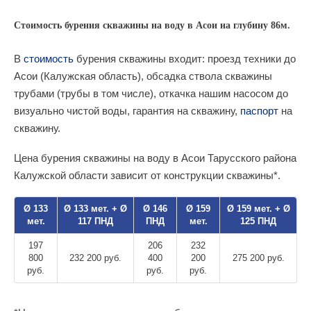
Стоимость бурения скважины на воду в Асои на глубину 86м.
В
стоимость
бурения скважины входит: проезд техники до
Асои (Калужская область), обсадка ствола скважины
трубами (трубы в том числе), откачка нашим насосом до
визуально чистой воды, гарантия на скважину,
паспорт
на
скважину.
Цена бурения скважины на воду в Асои Тарусского района
Калужской области зависит от конструкции скважины*.
Ø 133
Ø 133 мет. + Ø
Ø 146
Ø 159
Ø 159 мет. + Ø
мет.
117 ПНД
ПНД
мет.
125 ПНД
197
206
232
800
232 200 руб.
400
200
275 200 руб.
руб.
руб.
руб.