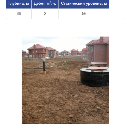
3
Глубина, м
Дебет, м
/ч.
Статический уровень, м
86
2
56