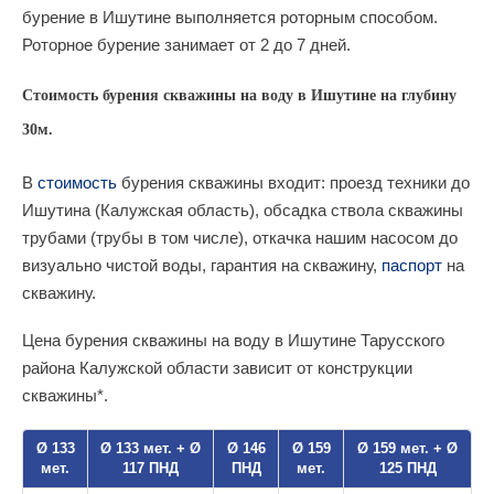
бурение в Ишутине выполняется роторным способом.
Роторное бурение занимает от 2 до 7 дней.
Стоимость бурения скважины на воду в Ишутине на глубину
30м.
В
стоимость
бурения скважины входит: проезд техники до
Ишутина (Калужская область), обсадка ствола скважины
трубами (трубы в том числе), откачка нашим насосом до
визуально чистой воды, гарантия на скважину,
паспорт
на
скважину.
Цена бурения скважины на воду в Ишутине Тарусского
района Калужской области зависит от конструкции
скважины*.
Ø 133
Ø 133 мет. + Ø
Ø 146
Ø 159
Ø 159 мет. + Ø
мет.
117 ПНД
ПНД
мет.
125 ПНД