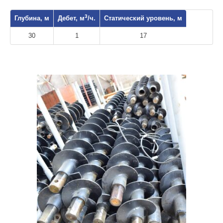
3
Глубина, м
Дебет, м
/ч.
Статический уровень, м
30
1
17