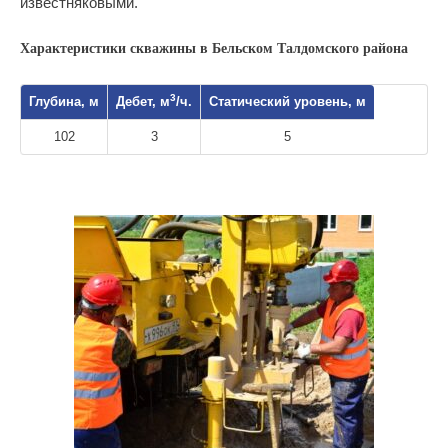
известняковыми.
Характеристики скважины в Бельском Талдомского района
3
Глубина, м
Дебет, м
/ч.
Статический уровень, м
102
3
5