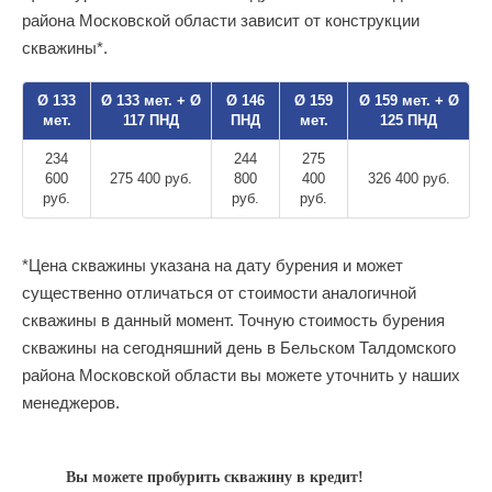
района Московской области зависит от конструкции
скважины*.
Ø 133
Ø 133 мет. + Ø
Ø 146
Ø 159
Ø 159 мет. + Ø
мет.
117 ПНД
ПНД
мет.
125 ПНД
234
244
275
600
275 400 руб.
800
400
326 400 руб.
руб.
руб.
руб.
*Цена скважины указана на дату бурения и может
существенно отличаться от стоимости аналогичной
скважины в данный момент. Точную стоимость бурения
скважины на сегодняшний день в Бельском Талдомского
района Московской области вы можете уточнить у наших
менеджеров.
Вы можете пробурить скважину в кредит!