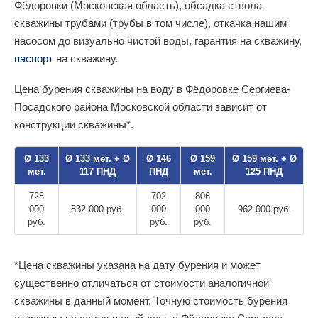
Фёдоровки (Московская область), обсадка ствола
скважины трубами (трубы в том числе), откачка нашим
насосом до визуально чистой воды, гарантия на скважину,
паспорт
на скважину.
Цена бурения скважины на воду в Фёдоровке Сергиева-
Посадского района Московской области зависит от
конструкции скважины*.
Ø 133
Ø 133 мет. + Ø
Ø 146
Ø 159
Ø 159 мет. + Ø
мет.
117 ПНД
ПНД
мет.
125 ПНД
728
702
806
000
832 000 руб.
000
000
962 000 руб.
руб.
руб.
руб.
*Цена скважины указана на дату бурения и может
существенно отличаться от стоимости аналогичной
скважины в данный момент. Точную стоимость бурения