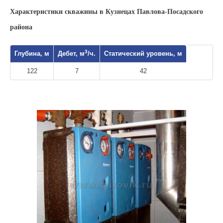
Характеристики скважины в Кузнецах Павлова-Посадского
района
3
Глубина, м
Дебет, м
/ч.
Статический уровень, м
122
7
42