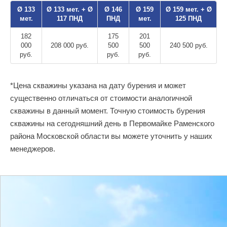
Ø 133
Ø 133 мет. + Ø
Ø 146
Ø 159
Ø 159 мет. + Ø
мет.
117 ПНД
ПНД
мет.
125 ПНД
182
175
201
000
208 000 руб.
500
500
240 500 руб.
руб.
руб.
руб.
*Цена скважины указана на дату бурения и может
существенно отличаться от стоимости аналогичной
скважины в данный момент. Точную стоимость бурения
скважины на сегодняшний день в Первомайке Раменского
района Московской области вы можете уточнить у наших
менеджеров.