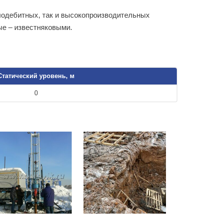
лодебитных, так и высокопроизводительных
ые – известняковыми.
Статический уровень, м
0