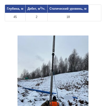
3
Глубина, м
Дебет, м
/ч.
Статический уровень, м
45
2
18