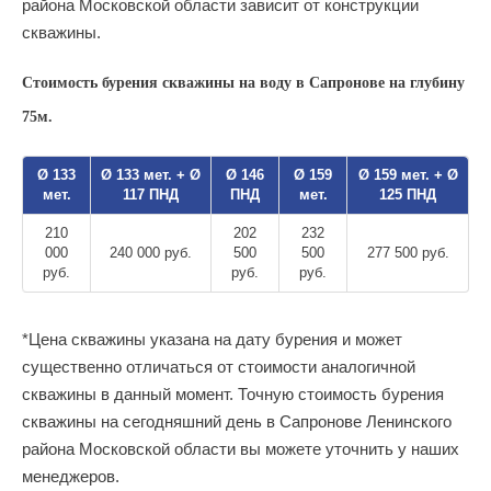
района Московской области зависит от конструкции
скважины.
Стоимость бурения скважины на воду в Сапронове на глубину
75м.
Ø 133
Ø 133 мет. + Ø
Ø 146
Ø 159
Ø 159 мет. + Ø
мет.
117 ПНД
ПНД
мет.
125 ПНД
210
202
232
000
240 000 руб.
500
500
277 500 руб.
руб.
руб.
руб.
*Цена скважины указана на дату бурения и может
существенно отличаться от стоимости аналогичной
скважины в данный момент. Точную стоимость бурения
скважины на сегодняшний день в Сапронове Ленинского
района Московской области вы можете уточнить у наших
менеджеров.