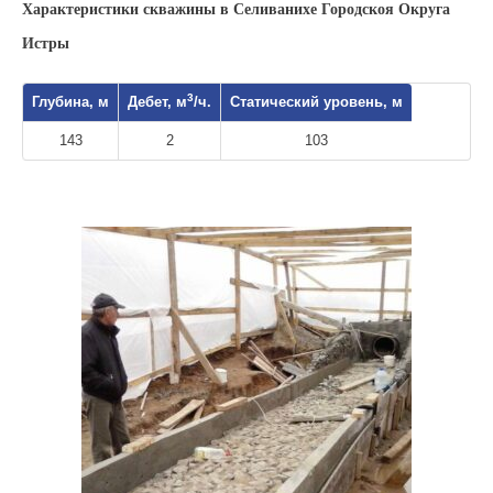
Характеристики скважины в Селиванихе Городскоя Округа
Истры
3
Глубина, м
Дебет, м
/ч.
Статический уровень, м
143
2
103