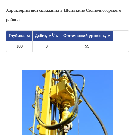
Характеристики скважины в Шемякине Солнечногорского
района
3
Глубина, м
Дебит, м
/ч.
Статический уровень, м
100
3
55