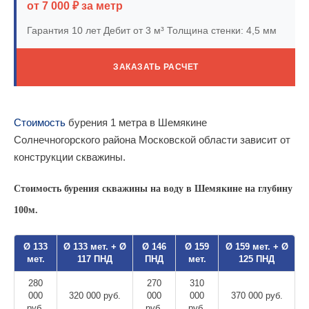
от 7 000 ₽ за метр
Гарантия 10 лет
Дебит от 3 м³
Толщина стенки: 4,5 мм
ЗАКАЗАТЬ РАСЧЕТ
Стоимость
бурения 1 метра в Шемякине
Солнечногорского района Московской области зависит от
конструкции скважины.
Стоимость бурения скважины на воду в Шемякине на глубину
100м.
Ø 133
Ø 133 мет. + Ø
Ø 146
Ø 159
Ø 159 мет. + Ø
мет.
117 ПНД
ПНД
мет.
125 ПНД
280
270
310
000
320 000 руб.
000
000
370 000 руб.
руб.
руб.
руб.