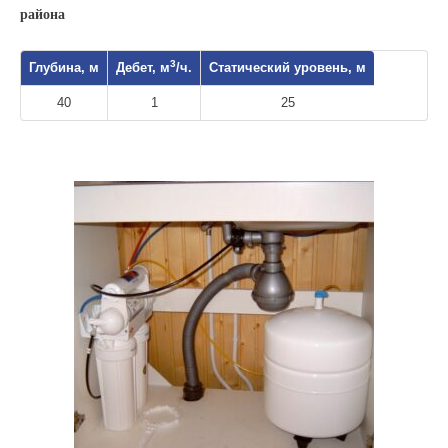
района
3
Глубина, м
Дебет, м
/ч.
Статический уровень, м
40
1
25