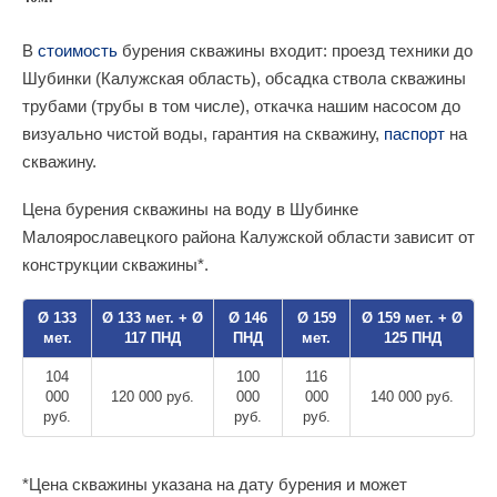
В
стоимость
бурения скважины входит: проезд техники до
Шубинки (Калужская область), обсадка ствола скважины
трубами (трубы в том числе), откачка нашим насосом до
визуально чистой воды, гарантия на скважину,
паспорт
на
скважину.
Цена бурения скважины на воду в Шубинке
Малоярославецкого района Калужской области зависит от
конструкции скважины*.
Ø 133
Ø 133 мет. + Ø
Ø 146
Ø 159
Ø 159 мет. + Ø
мет.
117 ПНД
ПНД
мет.
125 ПНД
104
100
116
000
120 000 руб.
000
000
140 000 руб.
руб.
руб.
руб.
*Цена скважины указана на дату бурения и может