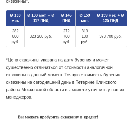
скважины*.
Ø 133
Ø 133 мет. + Ø
Ø 146
Ø 159
Ø 159 мет. + Ø
мет.
117 ПНД
ПНД
мет.
125 ПНД
282
272
313
800
323 200 руб.
700
100
373 700 руб.
руб.
руб.
руб.
*Цена скважины указана на дату бурения и может
существенно отличаться от стоимости аналогичной
скважины в данный момент. Точную стоимость бурения
скважины на сегодняшний день в Тетерине Клинского
района Московской области вы можете уточнить у наших
менеджеров.
Вы можете пробурить скважину в кредит!