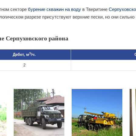
тном секторе
бурение скважин на воду
в Тверитине
Серпуховско
ологическом разрезе присутствуют верхние пески, но они сильн
е Серпуховского района
3
Дебет, м
/ч.
2