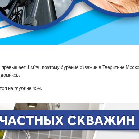
3
е превышает 1 м
/ч, поэтому бурение скважин в Тверитине Моск
 домиков.
ся на глубине 45м.